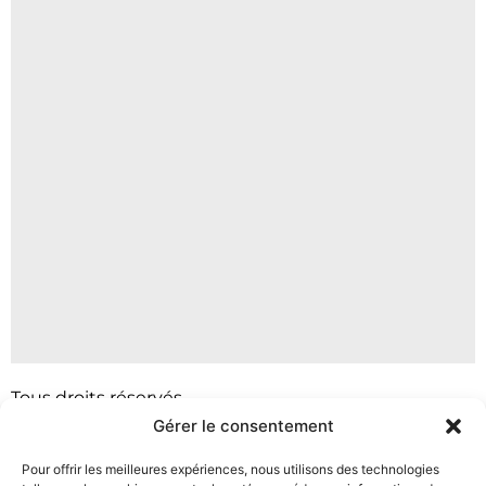
Tous droits réservés
Gérer le consentement
Ce site ne fait pas partie du site Facebook ou de
Facebook Inc.
Pour offrir les meilleures expériences, nous utilisons des technologies